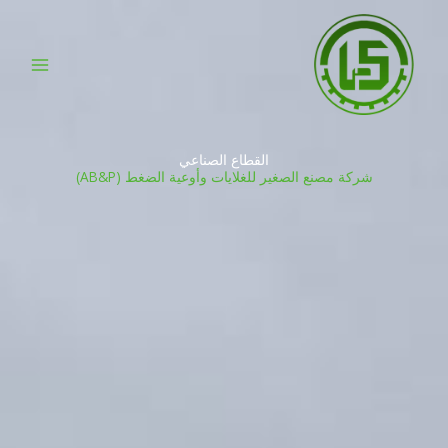
ى
القطاع الصناعي
شركة مصنع الصغير للغلايات وأوعية الضغط (AB&P)